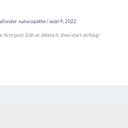
eafonder-naturopathe
/
août 9, 2022
irst post. Edit or delete it, then start writing!