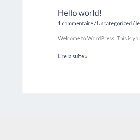
Hello world!
Hello
world!
1 commentaire
/
Uncategorized
/
l
Welcome to WordPress. This is your f
Lire la suite »