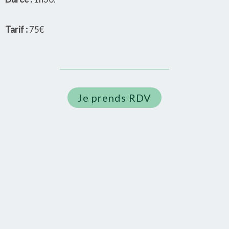
Tarif :
75€
Je prends RDV